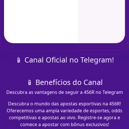
📱 Canal Oficial no Telegram!
📱 Benefícios do Canal
Descubra as vantagens de seguir a 456R no Telegram
Descubra o mundo das apostas esportivas na 456R!
Oferecemos uma ampla variedade de esportes, odds
competitivas e apostas ao vivo. Registre-se agora e
comece a apostar com bônus exclusivos!