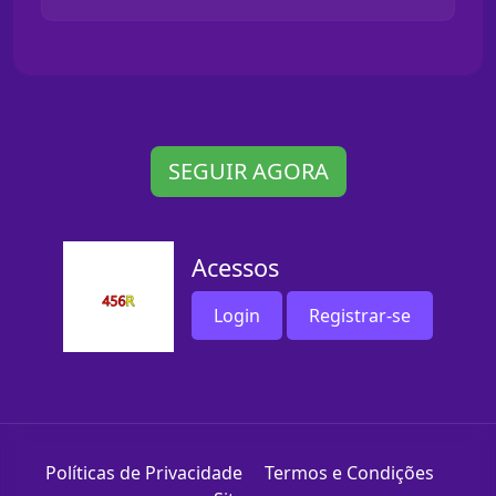
SEGUIR AGORA
Acessos
Login
Registrar-se
Políticas de Privacidade
Termos e Condições