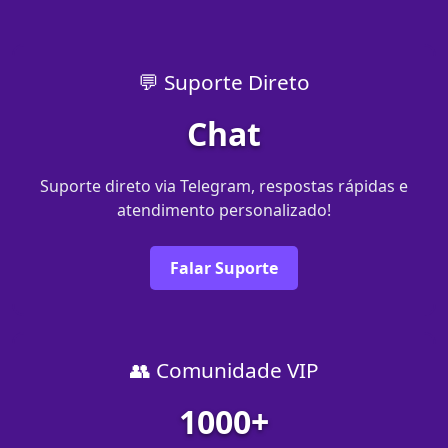
💬 Suporte Direto
Chat
Suporte direto via Telegram, respostas rápidas e
atendimento personalizado!
Falar Suporte
👥 Comunidade VIP
1000+