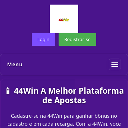
Login
Registrar-se
Menu
📱 44Win A Melhor Plataforma
de Apostas
Cadastre-se na 44Win para ganhar bônus no
cadastro e em cada recarga. Com a 44Win, você