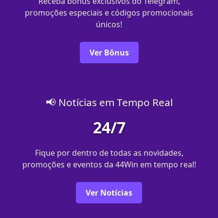
Receba bônus exclusivos do Telegram,
promoções especiais e códigos promocionais
únicos!
Ver Bônus
📢 Notícias em Tempo Real
24/7
Fique por dentro de todas as novidades,
promoções e eventos da 44Win em tempo real!
Ver Notícias