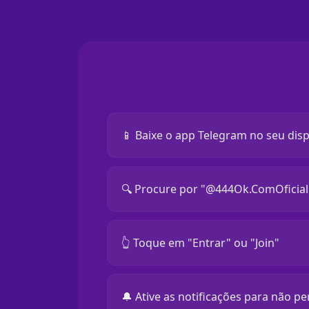
📱 Baixe o app Telegram no seu disp
🔍 Procure por "@444Ok.ComOficial
👆 Toque em "Entrar" ou "Join"
🔔 Ative as notificações para não p