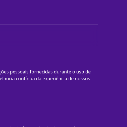
ções pessoais fornecidas durante o uso de
elhoria contínua da experiência de nossos