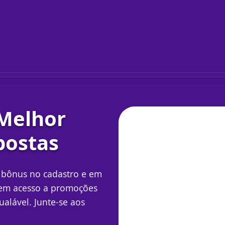
Melhor
postas
 bônus no cadastro e em
tem acesso a promoções
ualável. Junte-se aos