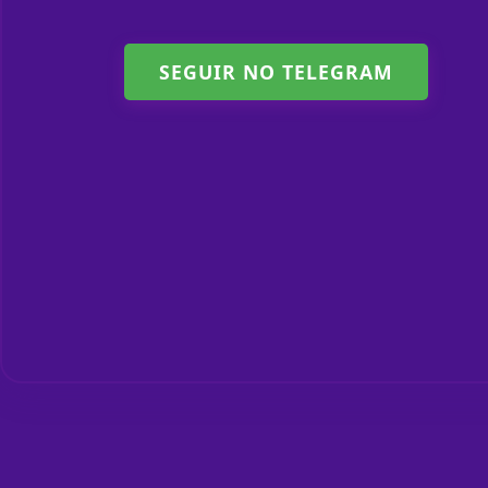
SEGUIR NO TELEGRAM