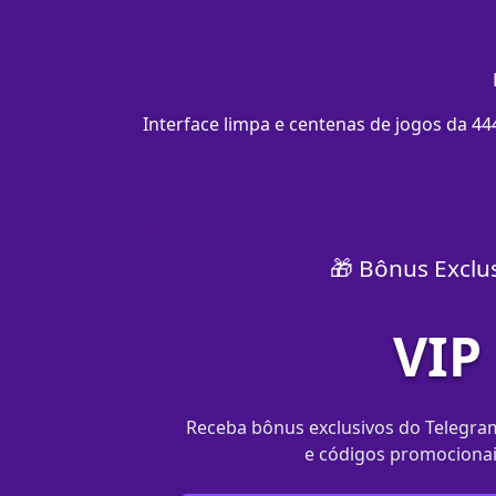
Interface limpa e centenas de jogos da 
🎁 Bônus Exclu
VIP
Receba bônus exclusivos do Telegra
e códigos promocionai