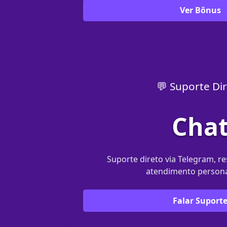
Ver Bônus
💬 Suporte Di
Cha
Suporte direto via Telegram, r
atendimento persona
Falar Suport