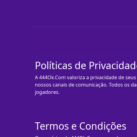
Políticas de Privacida
A 444Ok.Com valoriza a privacidade de seu
nossos canais de comunicação. Todos os dad
jogadores.
Termos e Condições