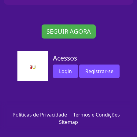
SEGUIR AGORA
Acessos
Login
Registrar-se
Políticas de Privacidade
Termos e Condições
Sitemap