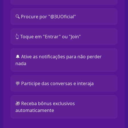
🔍 Procure por "@3UOficial"
👆 Toque em "Entrar" ou "Join"
🔔 Ative as notificações para não perder
nada
💬 Participe das conversas e interaja
🎁 Receba bônus exclusivos
automaticamente