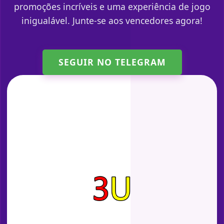
promoções incríveis e uma experiência de jogo
inigualável. Junte-se aos vencedores agora!
SEGUIR NO TELEGRAM