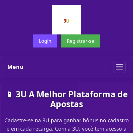
Login
Registrar-se
Menu
📱 3U A Melhor Plataforma de
Apostas
Cadastre-se na 3U para ganhar bônus no cadastro
e em cada recarga. Com a 3U, você tem acesso a