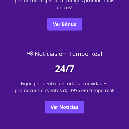
promoções especiais e códigos promocionais
únicos!
Ver Bônus
📢 Notícias em Tempo Real
24/7
Fique por dentro de todas as novidades,
promoções e eventos da 39SS em tempo real!
Ver Notícias