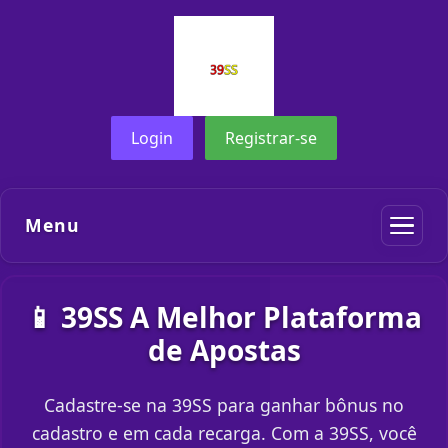
Login
Registrar-se
Menu
📱 39SS A Melhor Plataforma
de Apostas
Cadastre-se na 39SS para ganhar bônus no
cadastro e em cada recarga. Com a 39SS, você