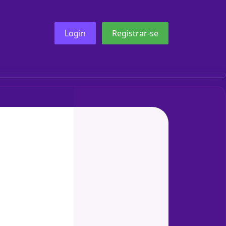
Login
Registrar-se