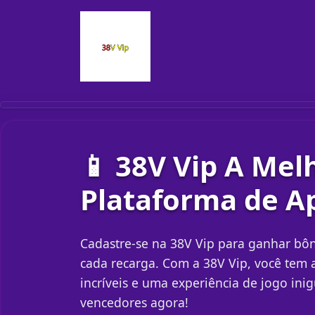
📱 38V Vip A Mel
Plataforma de A
Cadastre-se na 38V Vip para ganhar bô
cada recarga. Com a 38V Vip, você tem
incríveis e uma experiência de jogo inig
vencedores agora!