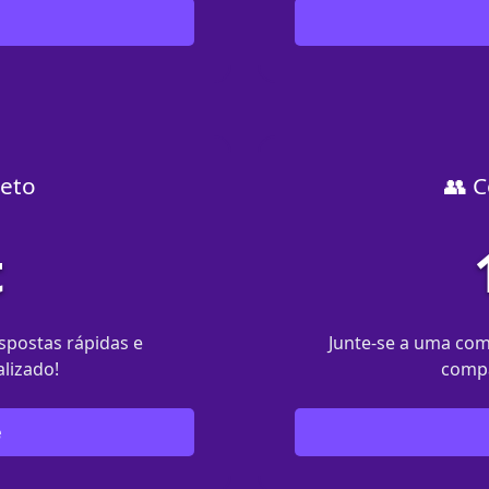
reto
👥 
t
espostas rápidas e
Junte-se a uma com
lizado!
compa
e