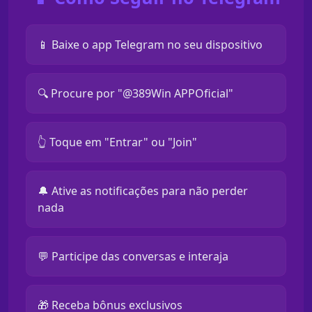
📱 Baixe o app Telegram no seu dispositivo
🔍 Procure por "@389Win APPOficial"
👆 Toque em "Entrar" ou "Join"
🔔 Ative as notificações para não perder
nada
💬 Participe das conversas e interaja
🎁 Receba bônus exclusivos