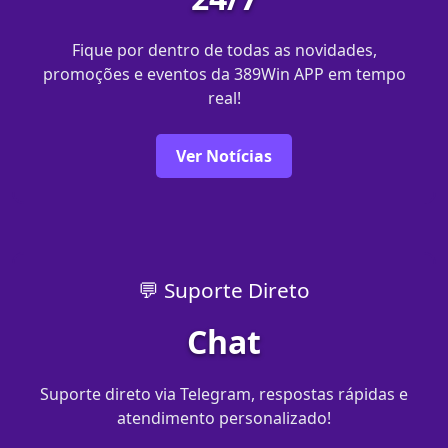
Fique por dentro de todas as novidades,
promoções e eventos da 389Win APP em tempo
real!
Ver Notícias
💬 Suporte Direto
Chat
Suporte direto via Telegram, respostas rápidas e
atendimento personalizado!