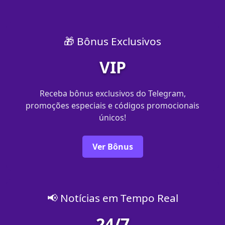
🎁 Bônus Exclusivos
VIP
Receba bônus exclusivos do Telegram,
promoções especiais e códigos promocionais
únicos!
Ver Bônus
📢 Notícias em Tempo Real
24/7