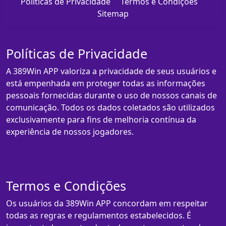
Políticas de Privacidade
Termos e Condições
Sitemap
Políticas de Privacidade
A 389Win APP valoriza a privacidade de seus usuários e
está empenhada em proteger todas as informações
pessoais fornecidas durante o uso de nossos canais de
comunicação. Todos os dados coletados são utilizados
exclusivamente para fins de melhoria contínua da
experiência de nossos jogadores.
Termos e Condições
Os usuários da 389Win APP concordam em respeitar
todas as regras e regulamentos estabelecidos. É