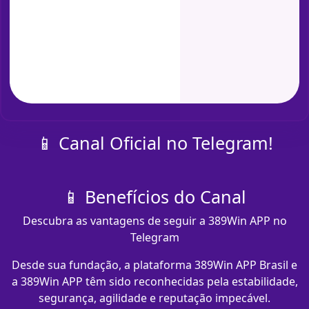
📱 Canal Oficial no Telegram!
📱 Benefícios do Canal
Descubra as vantagens de seguir a 389Win APP no
Telegram
Desde sua fundação, a plataforma 389Win APP Brasil e
a 389Win APP têm sido reconhecidas pela estabilidade,
segurança, agilidade e reputação impecável.