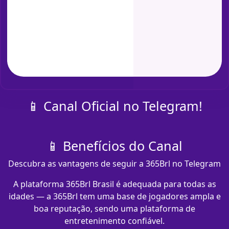
📱 Canal Oficial no Telegram!
📱 Benefícios do Canal
Descubra as vantagens de seguir a 365Brl no Telegram
A plataforma 365Brl Brasil é adequada para todas as
idades — a 365Brl tem uma base de jogadores ampla e
boa reputação, sendo uma plataforma de
entretenimento confiável.