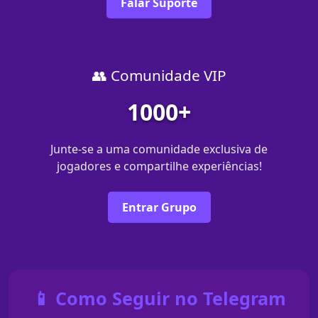
Falar Suporte
👥 Comunidade VIP
1000+
Junte-se a uma comunidade exclusiva de
jogadores e compartilhe experiências!
Entrar Grupo
📱 Como Seguir no Telegram