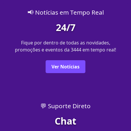
📢 Notícias em Tempo Real
24/7
Fique por dentro de todas as novidades,
promoções e eventos da 3444 em tempo real!
Ver Notícias
💬 Suporte Direto
Chat