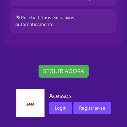
🎁 Receba bônus exclusivos
automaticamente
SEGUIR AGORA
Acessos
Login
Registrar-se