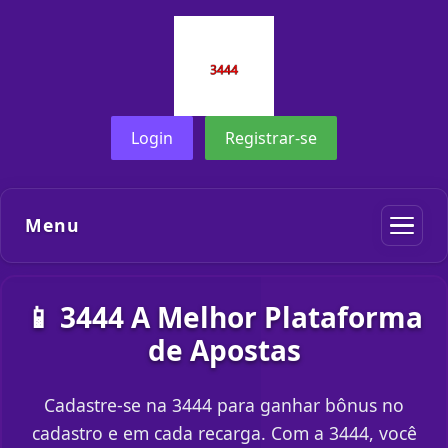
Login
Registrar-se
Menu
📱 3444 A Melhor Plataforma
de Apostas
Cadastre-se na 3444 para ganhar bônus no
cadastro e em cada recarga. Com a 3444, você