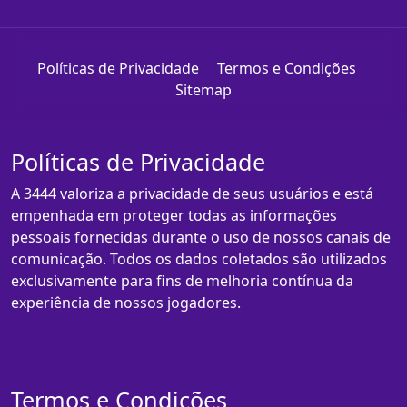
Políticas de Privacidade
Termos e Condições
Sitemap
Políticas de Privacidade
A 3444 valoriza a privacidade de seus usuários e está
empenhada em proteger todas as informações
pessoais fornecidas durante o uso de nossos canais de
comunicação. Todos os dados coletados são utilizados
exclusivamente para fins de melhoria contínua da
experiência de nossos jogadores.
Termos e Condições