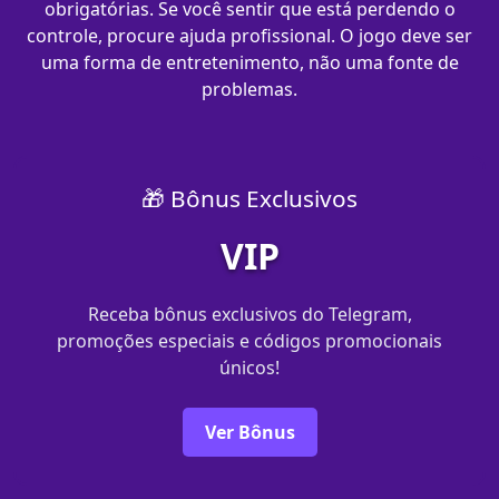
obrigatórias. Se você sentir que está perdendo o
controle, procure ajuda profissional. O jogo deve ser
uma forma de entretenimento, não uma fonte de
problemas.
🎁 Bônus Exclusivos
VIP
Receba bônus exclusivos do Telegram,
promoções especiais e códigos promocionais
únicos!
Ver Bônus