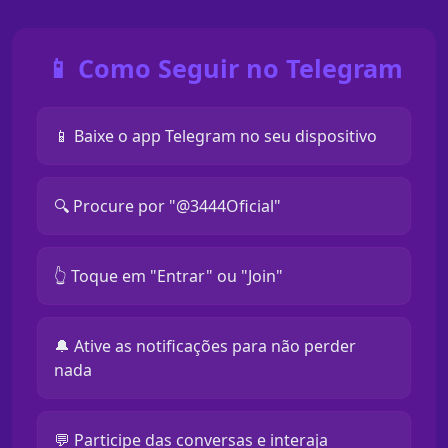
📱 Como Seguir no Telegram
📱 Baixe o app Telegram no seu dispositivo
🔍 Procure por "@3444Oficial"
👆 Toque em "Entrar" ou "Join"
🔔 Ative as notificações para não perder
nada
💬 Participe das conversas e interaja