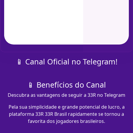
📱 Canal Oficial no Telegram!
📱 Benefícios do Canal
Descubra as vantagens de seguir a 33R no Telegram
Pela sua simplicidade e grande potencial de lucro, a
plataforma 33R 33R Brasil rapidamente se tornou a
favorita dos jogadores brasileiros.