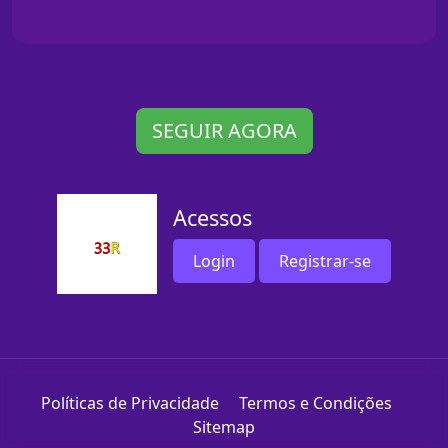
SEGUIR AGORA
Acessos
Login
Registrar-se
Políticas de Privacidade
Termos e Condições
Sitemap