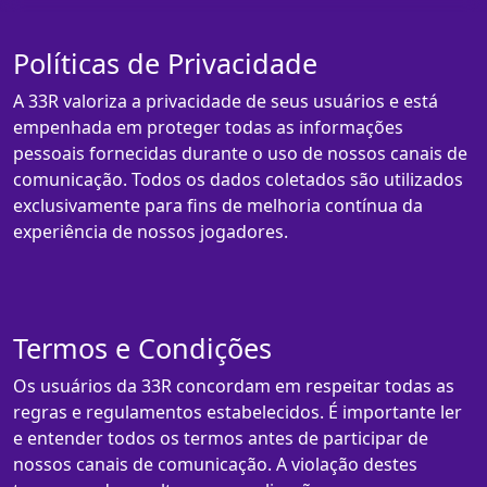
Políticas de Privacidade
A 33R valoriza a privacidade de seus usuários e está
empenhada em proteger todas as informações
pessoais fornecidas durante o uso de nossos canais de
comunicação. Todos os dados coletados são utilizados
exclusivamente para fins de melhoria contínua da
experiência de nossos jogadores.
Termos e Condições
Os usuários da 33R concordam em respeitar todas as
regras e regulamentos estabelecidos. É importante ler
e entender todos os termos antes de participar de
nossos canais de comunicação. A violação destes