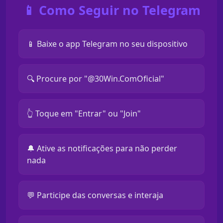
📱 Como Seguir no Telegram
📱 Baixe o app Telegram no seu dispositivo
🔍 Procure por "@30Win.ComOficial"
👆 Toque em "Entrar" ou "Join"
🔔 Ative as notificações para não perder
nada
💬 Participe das conversas e interaja