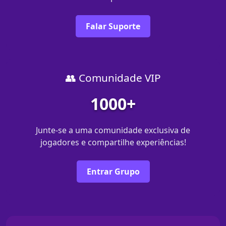
Falar Suporte
👥 Comunidade VIP
1000+
Junte-se a uma comunidade exclusiva de
jogadores e compartilhe experiências!
Entrar Grupo