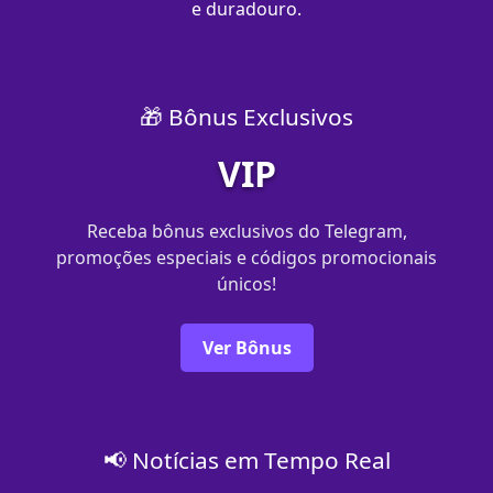
e duradouro.
🎁 Bônus Exclusivos
VIP
Receba bônus exclusivos do Telegram,
promoções especiais e códigos promocionais
únicos!
Ver Bônus
📢 Notícias em Tempo Real