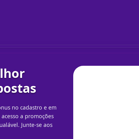
lhor
postas
ônus no cadastro e em
m acesso a promoções
ualável. Junte-se aos