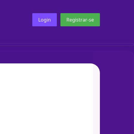
Login
Registrar-se