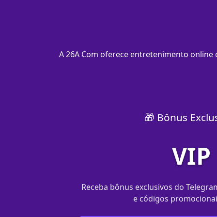
A 26A Com oferece entretenimento online c
🎁 Bônus Exclu
VIP
Receba bônus exclusivos do Telegra
e códigos promocionai