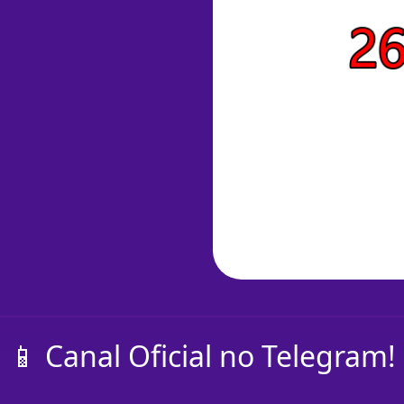
📱 Canal Oficial no Telegram!