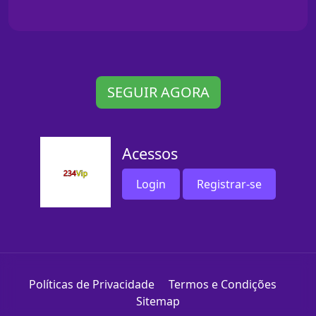
SEGUIR AGORA
Acessos
Login
Registrar-se
Políticas de Privacidade
Termos e Condições
Sitemap