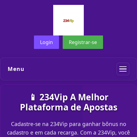
Login
Registrar-se
Menu
📱 234Vip A Melhor
Plataforma de Apostas
Cadastre-se na 234Vip para ganhar bônus no
cadastro e em cada recarga. Com a 234Vip, você