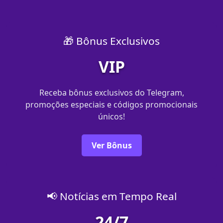
🎁 Bônus Exclusivos
VIP
Receba bônus exclusivos do Telegram,
promoções especiais e códigos promocionais
únicos!
Ver Bônus
📢 Notícias em Tempo Real
24/7