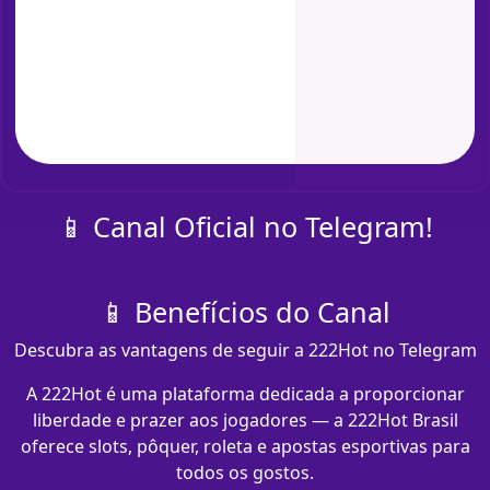
📱 Canal Oficial no Telegram!
📱 Benefícios do Canal
Descubra as vantagens de seguir a 222Hot no Telegram
A 222Hot é uma plataforma dedicada a proporcionar
liberdade e prazer aos jogadores — a 222Hot Brasil
oferece slots, pôquer, roleta e apostas esportivas para
todos os gostos.