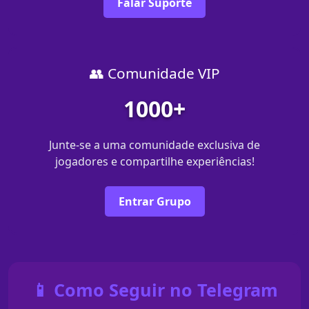
Falar Suporte
👥 Comunidade VIP
1000+
Junte-se a uma comunidade exclusiva de
jogadores e compartilhe experiências!
Entrar Grupo
📱 Como Seguir no Telegram