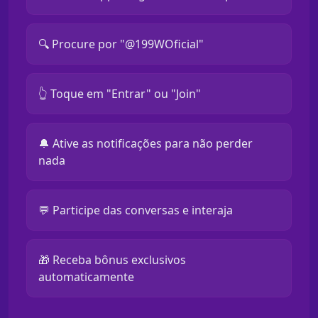
🔍 Procure por "@199WOficial"
👆 Toque em "Entrar" ou "Join"
🔔 Ative as notificações para não perder
nada
💬 Participe das conversas e interaja
🎁 Receba bônus exclusivos
automaticamente