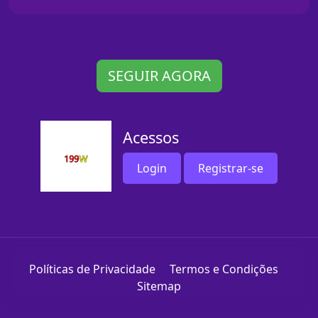
SEGUIR AGORA
Acessos
Login
Registrar-se
Políticas de Privacidade
Termos e Condições
Sitemap