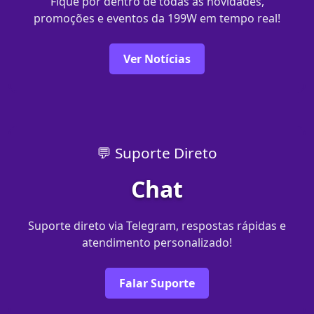
Fique por dentro de todas as novidades,
promoções e eventos da 199W em tempo real!
Ver Notícias
💬 Suporte Direto
Chat
Suporte direto via Telegram, respostas rápidas e
atendimento personalizado!
Falar Suporte