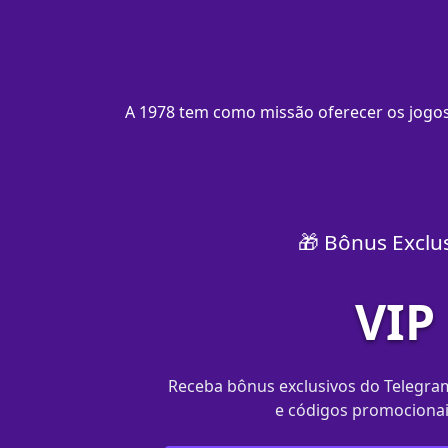
A 1978 tem como missão oferecer os jogos
🎁 Bônus Exclu
VIP
Receba bônus exclusivos do Telegra
e códigos promocionai