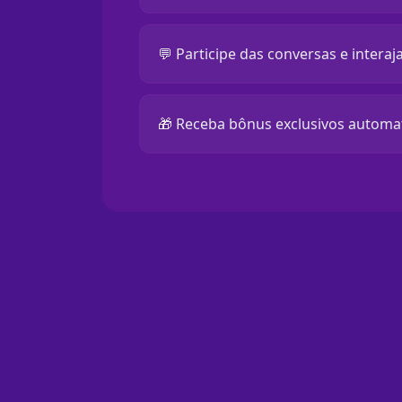
💬 Participe das conversas e interaj
🎁 Receba bônus exclusivos autom