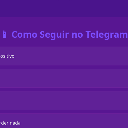
📱 Como Seguir no Telegram
ositivo
erder nada