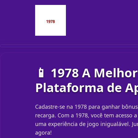
📱 1978 A Melhor
Plataforma de A
Cadastre-se na 1978 para ganhar bônus
recarga. Com a 1978, você tem acesso a
uma experiência de jogo inigualável. J
agora!