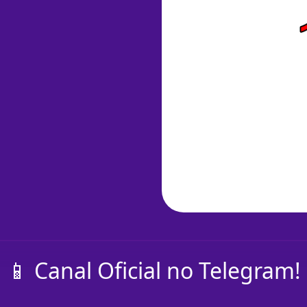
📱 Canal Oficial no Telegram!