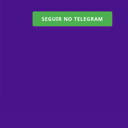
SEGUIR NO TELEGRAM