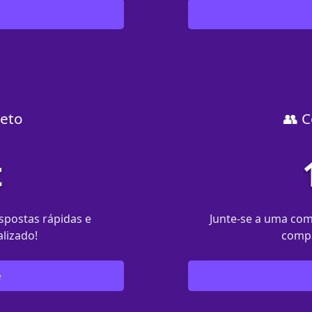
reto
👥 
t
espostas rápidas e
Junte-se a uma com
lizado!
compa
e