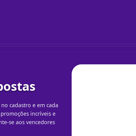
postas
 no cadastro e em cada
 promoções incríveis e
unte-se aos vencedores