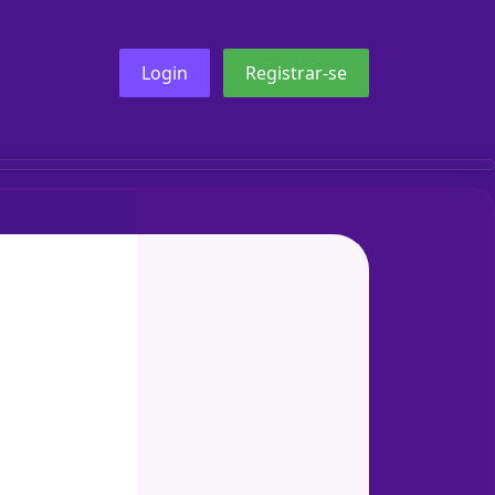
Login
Registrar-se