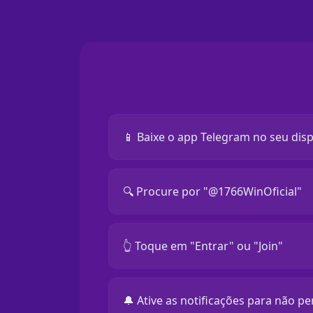
📱 Baixe o app Telegram no seu disp
🔍 Procure por "@1766WinOficial"
👆 Toque em "Entrar" ou "Join"
🔔 Ative as notificações para não p