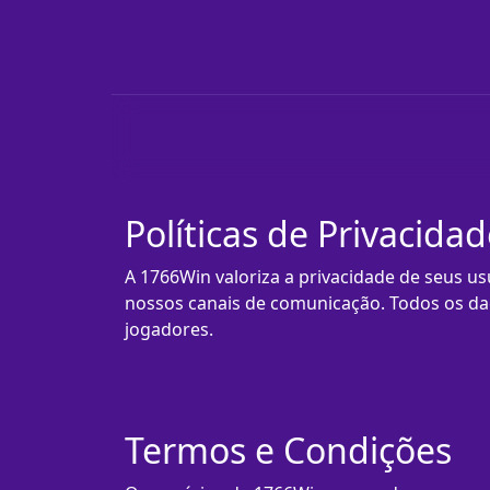
Políticas de Privacida
A 1766Win valoriza a privacidade de seus u
nossos canais de comunicação. Todos os dad
jogadores.
Termos e Condições