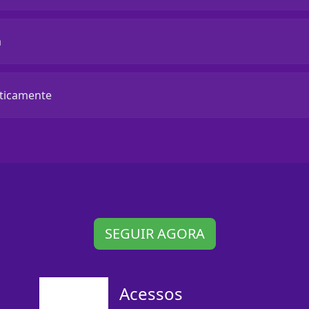
a
aticamente
SEGUIR AGORA
Acessos