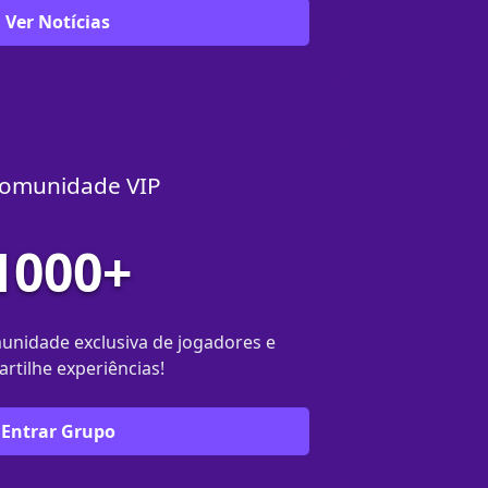
Ver Notícias
Comunidade VIP
1000+
unidade exclusiva de jogadores e
rtilhe experiências!
Entrar Grupo