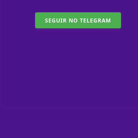
SEGUIR NO TELEGRAM