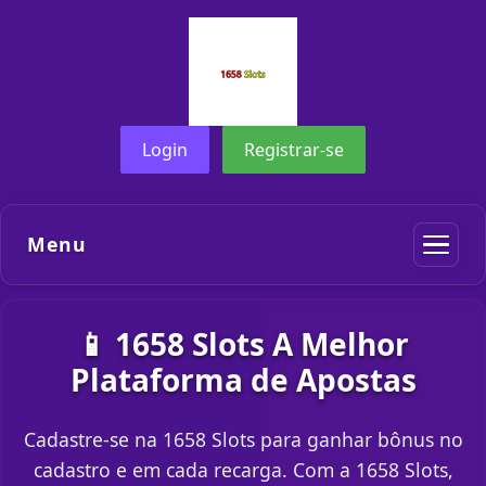
Login
Registrar-se
Menu
📱 1658 Slots A Melhor
Plataforma de Apostas
Cadastre-se na 1658 Slots para ganhar bônus no
cadastro e em cada recarga. Com a 1658 Slots,