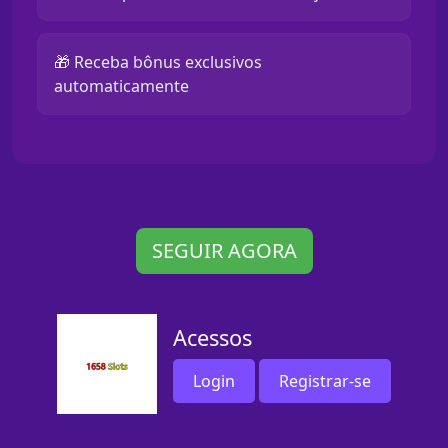
🎁 Receba bônus exclusivos
automaticamente
SEGUIR AGORA
Acessos
Login
Registrar-se