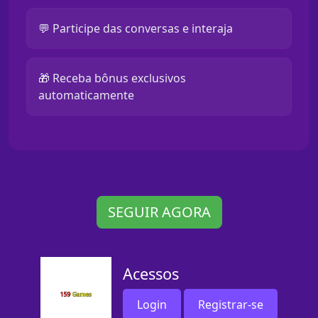
💬 Participe das conversas e interaja
🎁 Receba bônus exclusivos
automaticamente
SEGUIR AGORA
Acessos
Login
Registrar-se