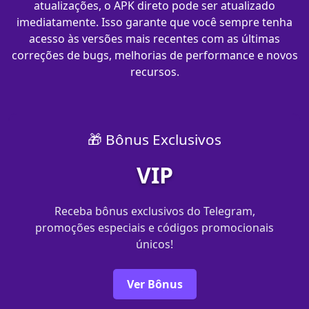
atualizações, o APK direto pode ser atualizado
imediatamente. Isso garante que você sempre tenha
acesso às versões mais recentes com as últimas
correções de bugs, melhorias de performance e novos
recursos.
🎁 Bônus Exclusivos
VIP
Receba bônus exclusivos do Telegram,
promoções especiais e códigos promocionais
únicos!
Ver Bônus