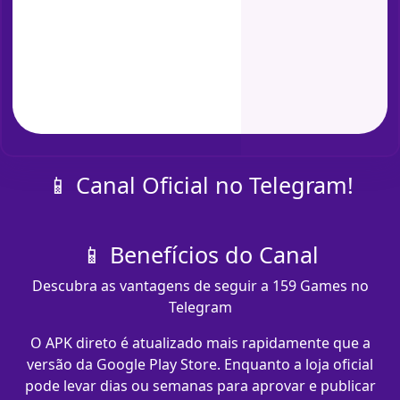
📱 Canal Oficial no Telegram!
📱 Benefícios do Canal
Descubra as vantagens de seguir a 159 Games no
Telegram
O APK direto é atualizado mais rapidamente que a
versão da Google Play Store. Enquanto a loja oficial
pode levar dias ou semanas para aprovar e publicar