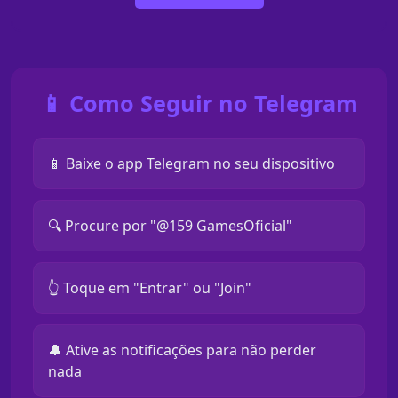
📱 Como Seguir no Telegram
📱 Baixe o app Telegram no seu dispositivo
🔍 Procure por "@159 GamesOficial"
👆 Toque em "Entrar" ou "Join"
🔔 Ative as notificações para não perder
nada