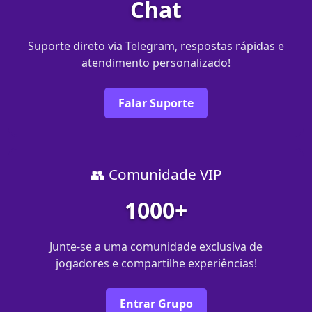
Chat
Suporte direto via Telegram, respostas rápidas e
atendimento personalizado!
Falar Suporte
👥 Comunidade VIP
1000+
Junte-se a uma comunidade exclusiva de
jogadores e compartilhe experiências!
Entrar Grupo