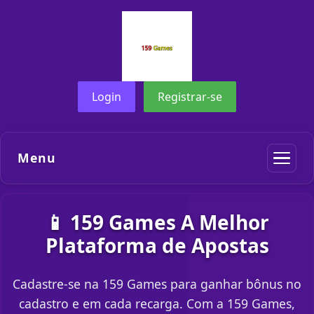
Login
Registrar-se
Menu
📱 159 Games A Melhor
Plataforma de Apostas
Cadastre-se na 159 Games para ganhar bônus no
cadastro e em cada recarga. Com a 159 Games,