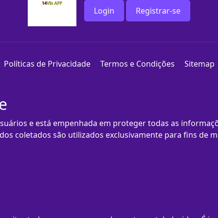
Login
Registrar-se
Políticas de Privacidade
Termos e Condições
Sitemap
de
 usuários e está empenhada em proteger todas as informaç
os coletados são utilizados exclusivamente para fins de m