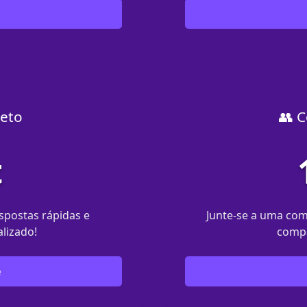
reto
👥 
t
espostas rápidas e
Junte-se a uma com
lizado!
compa
e