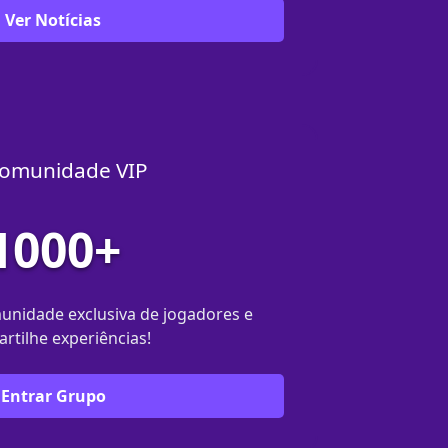
Ver Notícias
Comunidade VIP
1000+
unidade exclusiva de jogadores e
rtilhe experiências!
Entrar Grupo