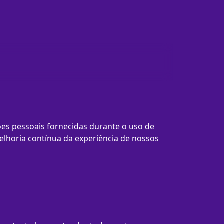
ões pessoais fornecidas durante o uso de
elhoria contínua da experiência de nossos