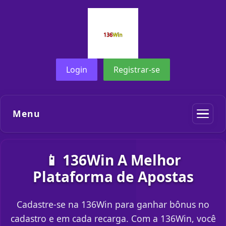
Login
Registrar-se
Menu
📱 136Win A Melhor
Plataforma de Apostas
Cadastre-se na 136Win para ganhar bônus no
cadastro e em cada recarga. Com a 136Win, você