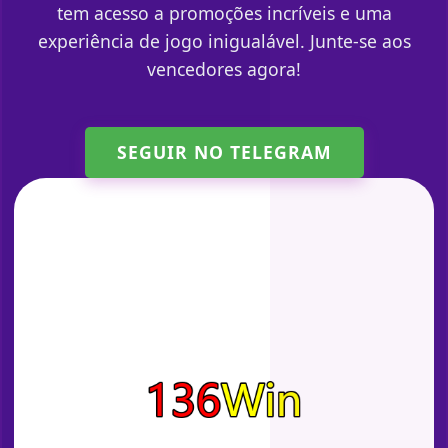
tem acesso a promoções incríveis e uma
experiência de jogo inigualável. Junte-se aos
vencedores agora!
SEGUIR NO TELEGRAM