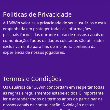
Políticas de Privacidade
A 136Win valoriza a privacidade de seus usuários e está
empenhada em proteger todas as informações
pessoais fornecidas durante o uso de nossos canais de
comunicação. Todos os dados coletados são utilizados
exclusivamente para fins de melhoria contínua da
experiência de nossos jogadores.
Termos e Condições
Os usuários da 136Win concordam em respeitar todas
as regras e regulamentos estabelecidos. É importante
ler e entender todos os termos antes de participar de
nossos canais de comunicação. A violação destes