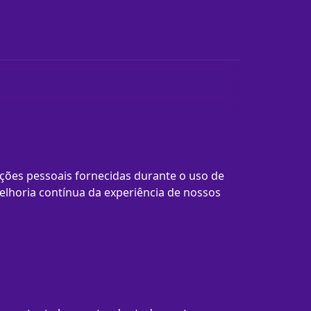
ções pessoais fornecidas durante o uso de
elhoria contínua da experiência de nossos