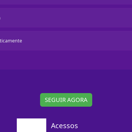
a
aticamente
SEGUIR AGORA
Acessos