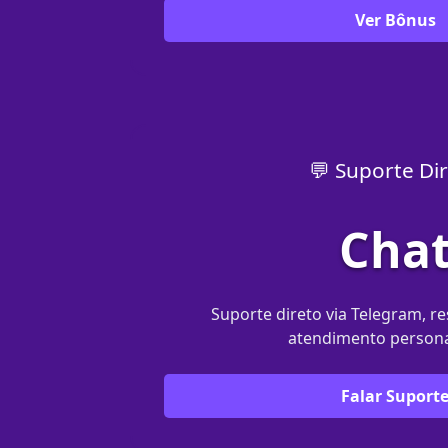
Ver Bônus
💬 Suporte Di
Cha
Suporte direto via Telegram, r
atendimento persona
Falar Suport