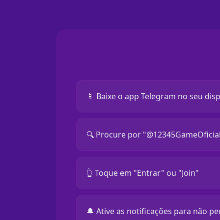
📱 Baixe o app Telegram no seu disp
🔍 Procure por "@12345GameOficia
👆 Toque em "Entrar" ou "Join"
🔔 Ative as notificações para não p