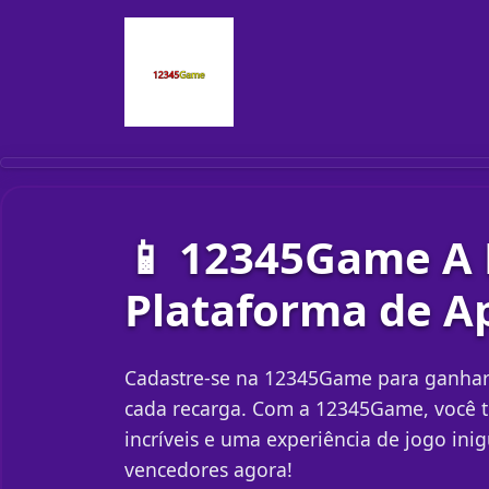
📱 12345Game A
Plataforma de A
Cadastre-se na 12345Game para ganhar
cada recarga. Com a 12345Game, você 
incríveis e uma experiência de jogo inig
vencedores agora!