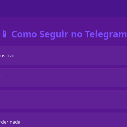
📱 Como Seguir no Telegram
ositivo
l"
erder nada