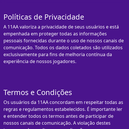
Políticas de Privacidade
A 11AA valoriza a privacidade de seus usuários e está
empenhada em proteger todas as informações
pessoais fornecidas durante o uso de nossos canais de
comunicação. Todos os dados coletados são utilizados
exclusivamente para fins de melhoria contínua da
experiência de nossos jogadores.
Termos e Condições
Os usuários da 11AA concordam em respeitar todas as
regras e regulamentos estabelecidos. É importante ler
e entender todos os termos antes de participar de
nossos canais de comunicação. A violação destes