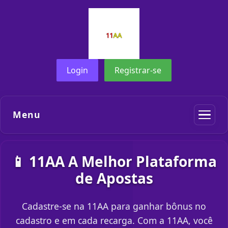
Login
Registrar-se
Menu
📱 11AA A Melhor Plataforma
de Apostas
Cadastre-se na 11AA para ganhar bônus no
cadastro e em cada recarga. Com a 11AA, você