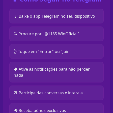
📱 Baixe o app Telegram no seu dispositivo
🔍 Procure por "@1185 WinOficial"
👆 Toque em "Entrar" ou "Join"
🔔 Ative as notificações para não perder
nada
💬 Participe das conversas e interaja
🎁 Receba bônus exclusivos