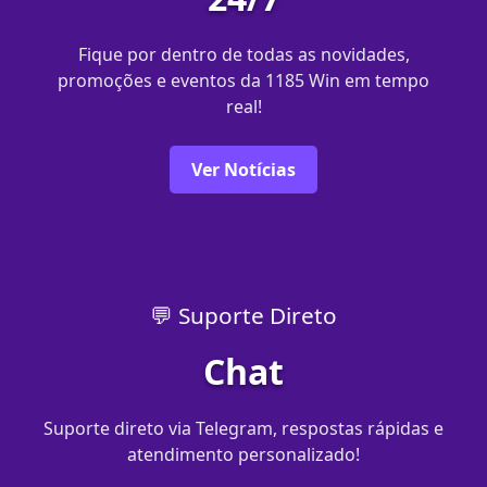
Fique por dentro de todas as novidades,
promoções e eventos da 1185 Win em tempo
real!
Ver Notícias
💬 Suporte Direto
Chat
Suporte direto via Telegram, respostas rápidas e
atendimento personalizado!