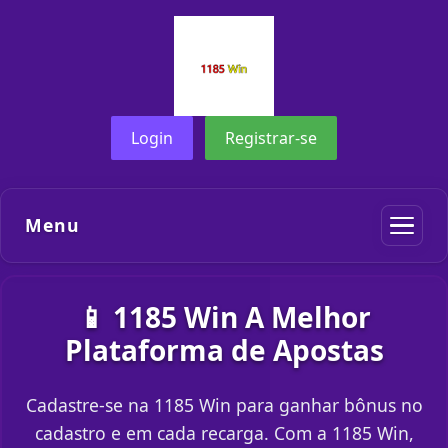
Login
Registrar-se
Menu
📱 1185 Win A Melhor
Plataforma de Apostas
Cadastre-se na 1185 Win para ganhar bônus no
cadastro e em cada recarga. Com a 1185 Win,