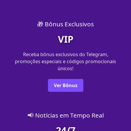
🎁 Bônus Exclusivos
VIP
Receba bônus exclusivos do Telegram,
promoções especiais e códigos promocionais
únicos!
Ver Bônus
📢 Notícias em Tempo Real
24/7