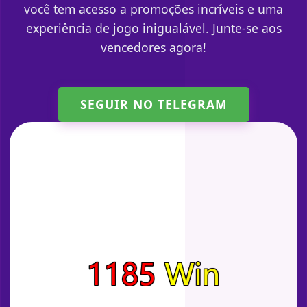
você tem acesso a promoções incríveis e uma
experiência de jogo inigualável. Junte-se aos
vencedores agora!
SEGUIR NO TELEGRAM