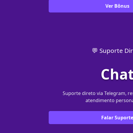
Ver Bônus
💬 Suporte Di
Cha
Suporte direto via Telegram, r
atendimento persona
Falar Suport