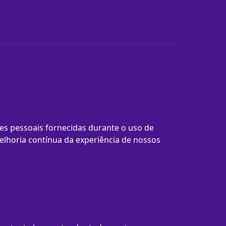
es pessoais fornecidas durante o uso de
elhoria contínua da experiência de nossos