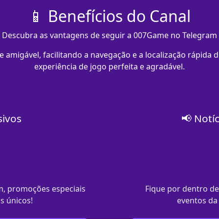
📱 Benefícios do Canal
Descubra as vantagens de seguir a 007Game no Telegram
e amigável, facilitando a navegação e a localização rápida 
experiência de jogo perfeita e agradável.
sivos
📢 Notí
m, promoções especiais
Fique por dentro d
s únicos!
eventos da