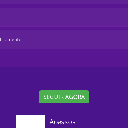
a
aticamente
SEGUIR AGORA
Acessos