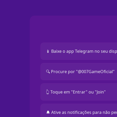
📱 Baixe o app Telegram no seu disp
🔍 Procure por "@007GameOficial"
👆 Toque em "Entrar" ou "Join"
🔔 Ative as notificações para não p