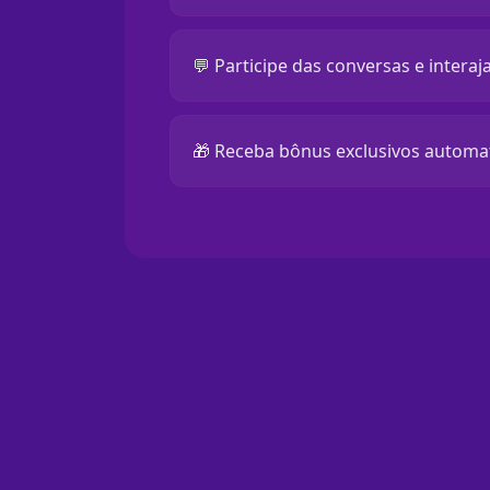
💬 Participe das conversas e interaj
🎁 Receba bônus exclusivos autom